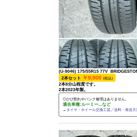
(U-9046)
175/55R15 77V
BRIDGESTON
￥9,900
2本セット
(税込)
2本8分山程度です。
2本2023年製。
◎ひび割れやパンク修理はありません。
適合車種:ルーミー...など
→
タイヤ・ホイール交換工賃／送料・発送方