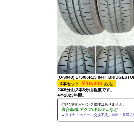
(U-9043)
175/65R15 84H
BRIDGESTO
￥19,800
4本セット
(税込)
2本9分山,2本8分山程度です。
4本2023年製。
◎ひび割れやパンク修理はありません。
適合車種:アクア/ポルテ...など
→
タイヤ・ホイール交換工賃／送料・発送方