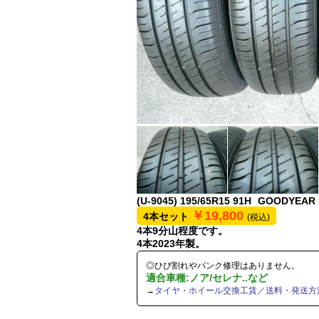
(U-9045)
195/65R15 91H
GOODYEAR E
￥19,800
4本セット
(税込)
4本9分山程度です。
4本2023年製。
◎ひび割れやパンク修理はありません。
適合車種:ノア/セレナ..など
→
タイヤ・ホイール交換工賃／送料・発送方