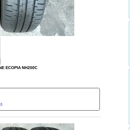
E ECOPIA NH200C
法