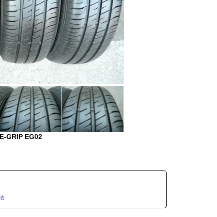
-GRIP EG02
法