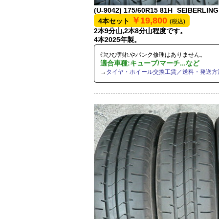
(U-9042)
175/60R15 81H
SEIBERLING
￥19,800
4本セット
(税込)
2本9分山,2本8分山程度です。
4本2025年製。
◎ひび割れやパンク修理はありません。
適合車種:キューブ/マーチ...など
→
タイヤ・ホイール交換工賃／送料・発送方