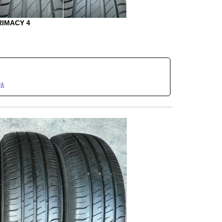
RIMACY 4
法